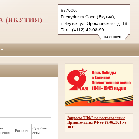
677000,
Республика Саха (Якутия),
 (ЯКУТИЯ)
г. Якутск, ул. Ярославского, д. 18
Тел.: (4112) 42-08-99
jakutsky.jak@sudrf.ru
развернуть
Запросы ОПФР по постановлению
Правительства РФ от 28.06.2021 №
1037
та
Судебные
Решение
шения
акты